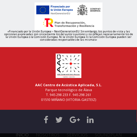
«Financiado por la Unión Europea – NextGenerationEU. Sin embargo, los puntos de vista y las
opiniones expresadas son únicamente los del autor o autores y no reflejan necesariamente los de
la Unión Europea o la Comisión Europea. Ni la Unión Europea ni la Comisión Europea pueden ser
consideradas responsables de las mismas»
AAC Centro de Acústica Aplicada, S.L.
Parque tecnológico de Álava
T. 945 298 233 F. 945 298 261
01510 MIÑANO (VITORIA-GASTEIZ)
INICIO
NOSOTROS
SERVICIOS
SOUNDPLAN