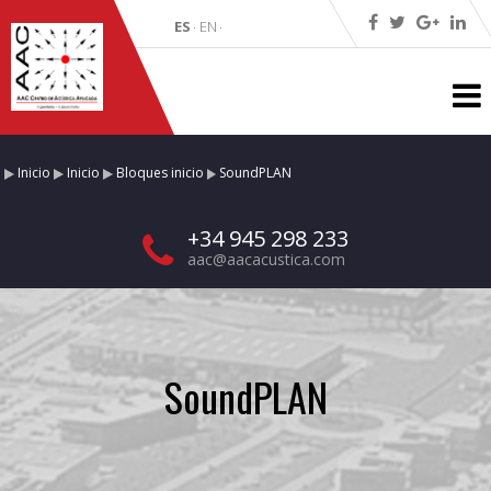
ES
EN
·
·
Inicio
Inicio
Bloques inicio
SoundPLAN
+34 945 298 233
aac@aacacustica.com
SoundPLAN