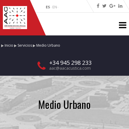
ES
EN
·
·
Inicio
Servicios
Medio Urbano
+34 945 298 233
aac@aacacustica.com
Medio Urbano