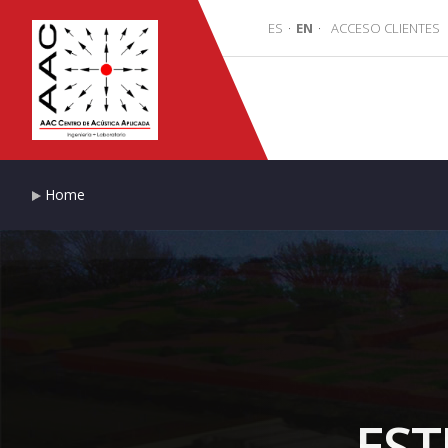
ES
·
EN
·
ACCESO CLIENTES
Home
EST