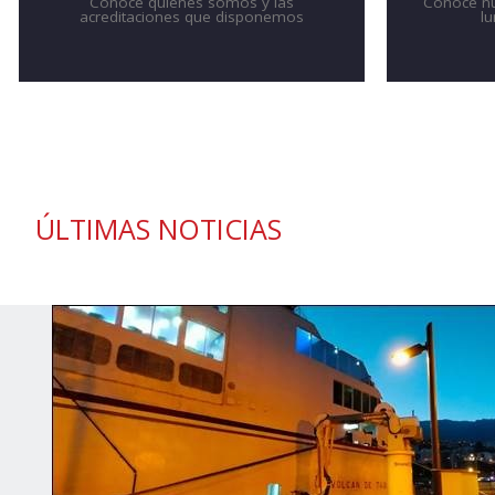
Conoce quienes sómos y las
Conoce nue
acreditaciones que disponemos
l
ÚLTIMAS NOTICIAS