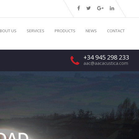
BOUT US
SERVICES
PRODUCTS
NEWS
CONTACT
+34 945 298 233
aac@aacacustica.com
IDAD