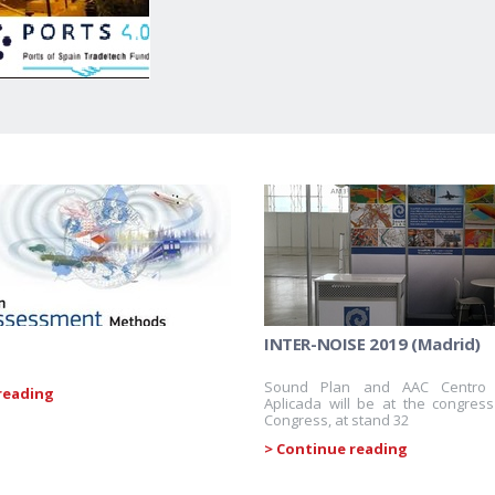
INTER-NOISE 2019 (Madrid)
Sound Plan and AAC Centro 
reading
Aplicada will be at the congres
Congress, at stand 32
> Continue reading