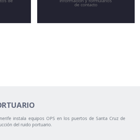
tos de
Información y formularios
a
de contacto
ORTUARIO
nerife instala equipos OPS en los puertos de Santa Cruz de
cción del ruido portuario.