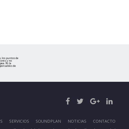
, los puntos de
tores y no
ea. Ni la
sponsables de
S
SERVICIOS
SOUNDPLAN
NOTICIAS
CONTACTO