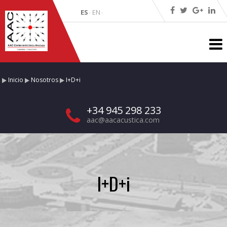
ES
EN
·
·
Inicio
Nosotros
I+D+i
+34 945 298 233
aac@aacacustica.com
I+D+i