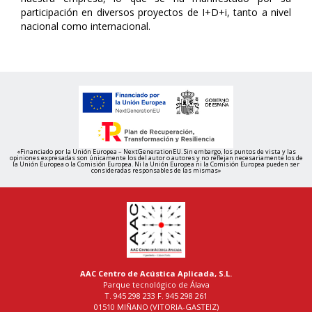
participación en diversos proyectos de I+D+i, tanto a nivel
nacional como internacional.
«Financiado por la Unión Europea – NextGenerationEU. Sin embargo, los puntos de vista y las
opiniones expresadas son únicamente los del autor o autores y no reflejan necesariamente los de
la Unión Europea o la Comisión Europea. Ni la Unión Europea ni la Comisión Europea pueden ser
consideradas responsables de las mismas»
AAC Centro de Acústica Aplicada, S.L.
Parque tecnológico de Álava
T. 945 298 233 F. 945 298 261
01510 MIÑANO (VITORIA-GASTEIZ)