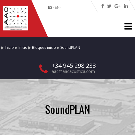
ES
EN
·
·
Inicio
Inicio
Bloques inicio
SoundPLAN
+34 945 298 233
aac@aacacustica.com
SoundPLAN