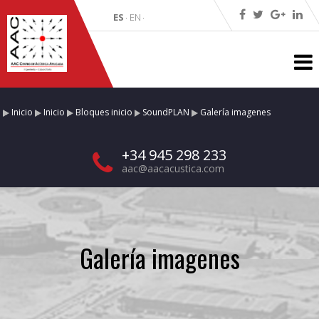
ES
EN
·
·
Inicio
Inicio
Bloques inicio
SoundPLAN
Galería imagenes
+34 945 298 233
aac@aacacustica.com
Galería imagenes