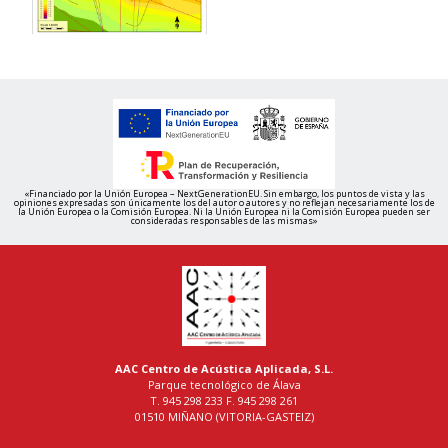
«Financiado por la Unión Europea – NextGenerationEU. Sin embargo, los puntos de vista y las
opiniones expresadas son únicamente los del autor o autores y no reflejan necesariamente los de
la Unión Europea o la Comisión Europea. Ni la Unión Europea ni la Comisión Europea pueden ser
consideradas responsables de las mismas»
AAC Centro de Acústica Aplicada, S.L.
Parque tecnológico de Álava
T. 945 298 233 F. 945 298 261
01510 MIÑANO (VITORIA-GASTEIZ)