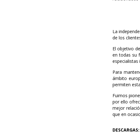
La independen
de los client
El objetivo d
en todas su f
especialistas
Para mantene
ámbito europ
permiten esta
Fuimos pioner
por ello ofre
mejor relació
que en ocasi
DESCARGAS: