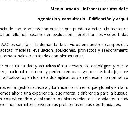
Medio urbano - Infraestructuras del t
Ingeniería y consultoría - Edificación y arqu
cia de compromisos comerciales que puedan afectar a la asistencia 
es. Para ello nos basamos en evaluaciones profesionales y soportada
e AAC es satisfacer la demanda de servicios en nuestros campos de 
acetas: medidas, evaluación, soluciones, proyectos y asesoramient
 internacionales o entidades complementarias.
r nuestra calidad y actualización al desarrollo tecnológico y met
eo, nacional o interno y pertenecemos a grupos de trabajo, conso
r actualizados en los métodos aplicados y en el desarrollo normativ
os en la gestión acústica y lumínica con un enfoque global y en la 
cemos ahora una experiencia, que marca la diferencia para la búsqu
n coste/beneficio y aplicando los planteamientos apropiados a cad
ones nos permiten convertir sus problemas en sus oportunidades.