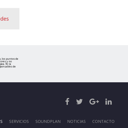
ades
, los puntos de
tores y no
ea. Ni la
sponsables de
S
SERVICIOS
SOUNDPLAN
NOTICIAS
CONTACTO