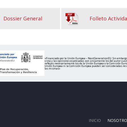
Dossier General
Folleto Activid
«Financiado por la Unión Europea – NextGenerationEU. Sin embargo
vista y las opiniones expresadas son únicamente los del autor o au
reflejan necesariamente los de la Unión Europea o la Comisión Europ
Unión Europea ni la Comisión Europea pueden ser consideradas re
las mismas»
INICIO
NOSOTRO