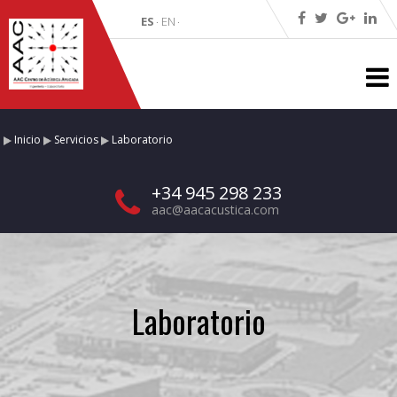
ES
EN
·
·
Inicio
Servicios
Laboratorio
+34 945 298 233
aac@aacacustica.com
Laboratorio