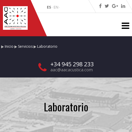
ES
EN
·
·
Inicio
Servicios
Laboratorio
+34 945 298 233
aac@aacacustica.com
Laboratorio