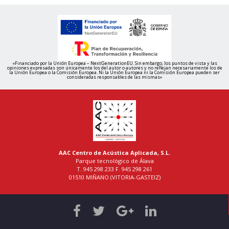
«Financiado por la Unión Europea – NextGenerationEU. Sin embargo, los puntos de vista y las
opiniones expresadas son únicamente los del autor o autores y no reflejan necesariamente los de
la Unión Europea o la Comisión Europea. Ni la Unión Europea ni la Comisión Europea pueden ser
consideradas responsables de las mismas»
AAC Centro de Acústica Aplicada, S.L.
Parque tecnológico de Álava
T. 945 298 233 F. 945 298 261
01510 MIÑANO (VITORIA-GASTEIZ)