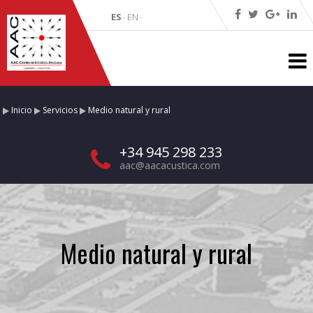
ES
EN
·
·
Inicio
Servicios
Medio natural y rural
+34 945 298 233
aac@aacacustica.com
Medio natural y rural