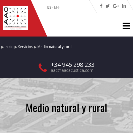
ES
EN
·
·
Inicio
Servicios
Medio natural y rural
+34 945 298 233
aac@aacacustica.com
Medio natural y rural