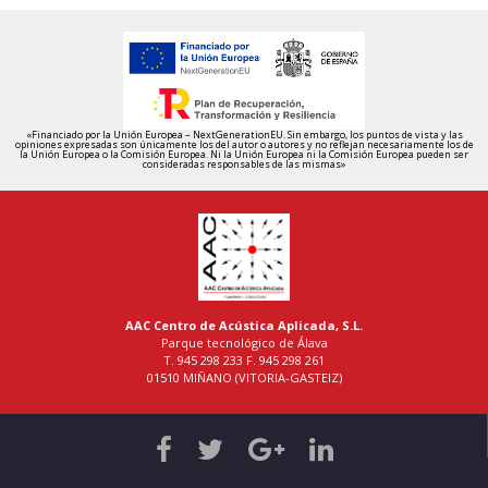
«Financiado por la Unión Europea – NextGenerationEU. Sin embargo, los puntos de vista y las
opiniones expresadas son únicamente los del autor o autores y no reflejan necesariamente los de
la Unión Europea o la Comisión Europea. Ni la Unión Europea ni la Comisión Europea pueden ser
consideradas responsables de las mismas»
AAC Centro de Acústica Aplicada, S.L.
Parque tecnológico de Álava
T. 945 298 233 F. 945 298 261
01510 MIÑANO (VITORIA-GASTEIZ)