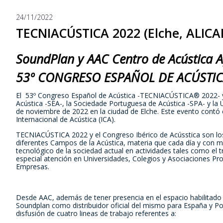
24/11/2022
TECNIACÚSTICA 2022 (Elche, ALICA
SoundPlan y AAC Centro de Acústica A
53º CONGRESO ESPAÑOL DE ACÚSTI
El 53º Congreso Español de Acústica -TECNIACÚSTICA® 2022- y e
Acústica -SEA-, la Sociedade Portuguesa de Acústica -SPA- y la U
de noviembre de 2022 en la ciudad de Elche. Este evento contó 
Internacional de Acústica (ICA).
TECNIACÚSTICA 2022 y el Congreso Ibérico de Acússtica son los
diferentes Camp
os de la Acústica, materia que cada día y con m
tecnológico de la sociedad actual en actividades tales como el tr
especial atención en Universidades, Colegios y Asociaciones Pro
Empresas.
Desde AAC, además de tener presencia en el espacio habilitado p
Soundplan como distribuidor oficial del mismo para España y Por
disfusión de cuatro lineas de trabajo referentes a: