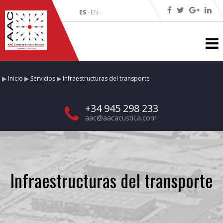
ES
EN
·
·
Inicio
Servicios
Infraestructuras del transporte
+34 945 298 233
aac@aacacustica.com
Infraestructuras del transporte