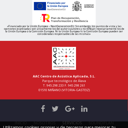
«Financiado por la Unión Europea – NextGenerationEU. Sin embargo, los puntos de vista y las
opiniones expresadas son únicamente los del autor o autores y no reflejan necesariamente los de
la Unión Europea o la Comisión Europea. Ni la Unión Europea ni la Comisión Europea pueden ser
consideradas responsables de las mismas»
AAC Centro de Acústica Aplicada, S.L.
Parque tecnológico de Álava
T. 945 298 233 F. 945 298 261
01510 MIÑANO (VITORIA-GASTEIZ)
INICIO
NOSOTROS
SERVICIOS
SOUNDPLAN
Utilizamos cookies propias y de terceros para mejorar tu