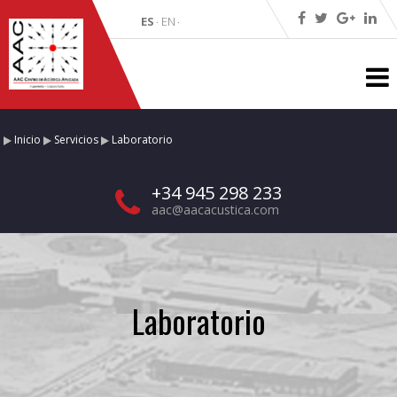
ES
EN
·
·
Inicio
Servicios
Laboratorio
+34 945 298 233
aac@aacacustica.com
Laboratorio