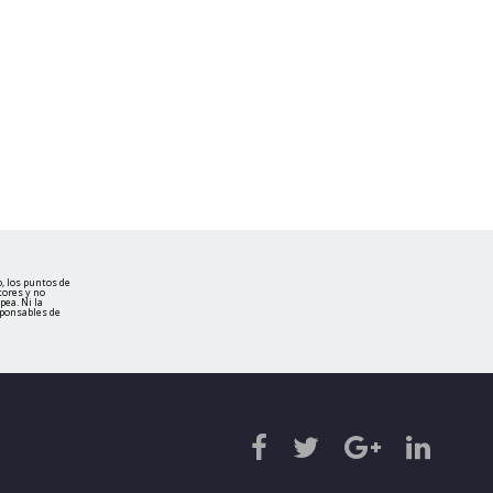
, los puntos de
tores y no
ea. Ni la
sponsables de