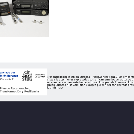
«Financiado por la Unión Europea – NextGenerationEU. Sin embargo
vista y las opiniones expresadas son únicamente los del autor o au
reflejan necesariamente los de la Unión Europea o la Comisión Europ
Unión Europea ni la Comisión Europea pueden ser consideradas re
las mismas»