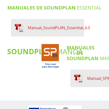
MANUALES DE SOUNDPLAN
ESSENTIAL
Manual_SoundPLAN_Essential_6.0
MANUALES
SOUNDPLAN
MANDA
DE
SOUNDPLAN
MA
Manual_SP