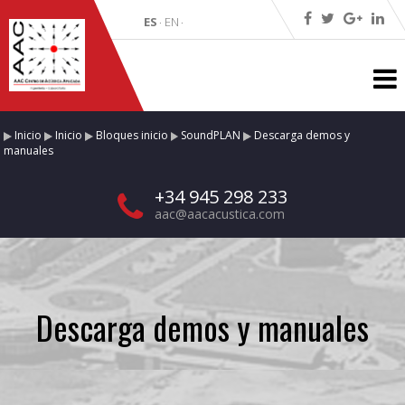
ES
EN
·
·
Inicio
Inicio
Bloques inicio
SoundPLAN
Descarga demos y
manuales
+34 945 298 233
aac@aacacustica.com
Descarga demos y manuales