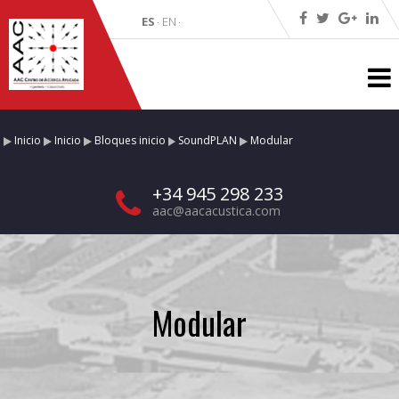
ES
EN
·
·
Inicio
Inicio
Bloques inicio
SoundPLAN
Modular
+34 945 298 233
aac@aacacustica.com
Modular