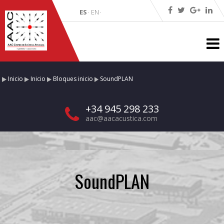
ES
EN
·
·
Inicio
Inicio
Bloques inicio
SoundPLAN
+34 945 298 233
aac@aacacustica.com
SoundPLAN