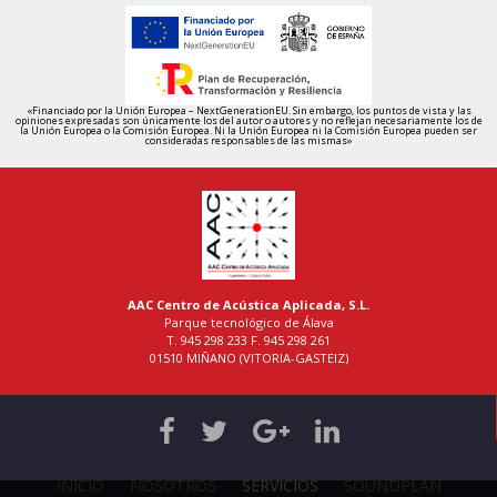
«Financiado por la Unión Europea – NextGenerationEU. Sin embargo, los puntos de vista y las
opiniones expresadas son únicamente los del autor o autores y no reflejan necesariamente los de
la Unión Europea o la Comisión Europea. Ni la Unión Europea ni la Comisión Europea pueden ser
consideradas responsables de las mismas»
AAC Centro de Acústica Aplicada, S.L.
Parque tecnológico de Álava
T. 945 298 233 F. 945 298 261
01510 MIÑANO (VITORIA-GASTEIZ)
INICIO
NOSOTROS
SERVICIOS
SOUNDPLAN