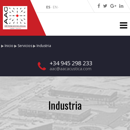
ES
EN
·
·
Inicio
Servicios
Industria
+34 945 298 233
aac@aacacustica.com
Industria