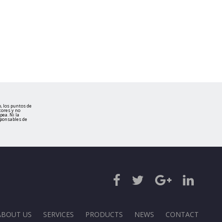
, los puntos de
tores y no
ea. Ni la
sponsables de
ABOUT US
SERVICES
PRODUCTS
NEWS
CONTACT