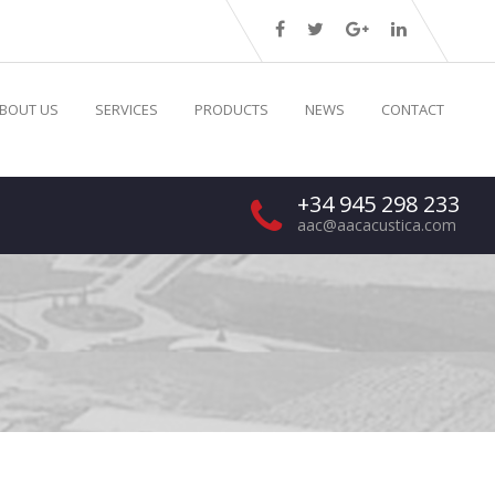
BOUT US
SERVICES
PRODUCTS
NEWS
CONTACT
+34 945 298 233
aac@aacacustica.com